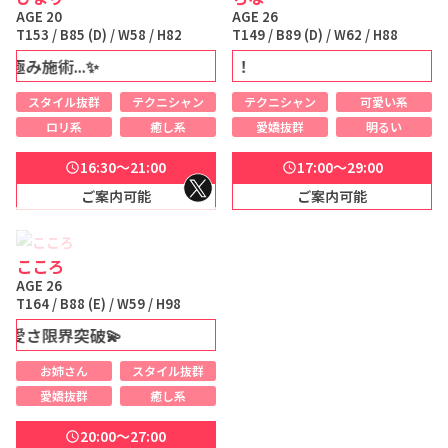
AGE 20
AGE 26
T153 / B85 (D) / W58 / H82
T149 / B89 (D) / W62 / H88
施術...✨️
姉Kawaii 沼注意 ... ！
スタイル抜群
テクニシャン
テクニシャン
可愛い系
ロリ系
癒し系
愛嬌抜群
明るい
16:30～21:00
17:00～29:00
schedule
schedule
ご案内可能
ご案内可能
こころ
AGE 26
T164 / B88 (E) / W59 / H98
さ限界突破💫
お姉さん
スタイル抜群
愛嬌抜群
癒し系
20:00～27:00
schedule