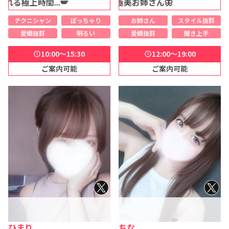
極上時間...🪽
【圧倒的】理想の極美お姉さん🦋
テクニシャン
ぽっちゃり
お姉さん
スタイル抜群
愛嬌抜群
明るい
愛嬌抜群
聞き上手
10:00～15:30
12:00～19:00
schedule
schedule
ご案内可能
ご案内可能
ひまり
ちな