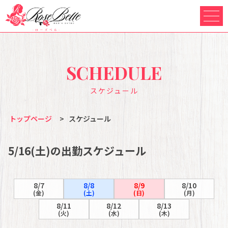
SCHEDULE
スケジュール
トップページ
>
スケジュール
5/16(土)の出勤スケジュール
8/7
8/8
8/9
8/10
(金)
(土)
(日)
(月)
8/11
8/12
8/13
(火)
(水)
(木)