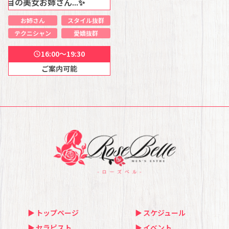
女お姉さん...✨
お姉さん
スタイル抜群
テクニシャン
愛嬌抜群
16:00～19:30
schedule
ご案内可能
トップページ
スケジュール
セラピスト
イベント