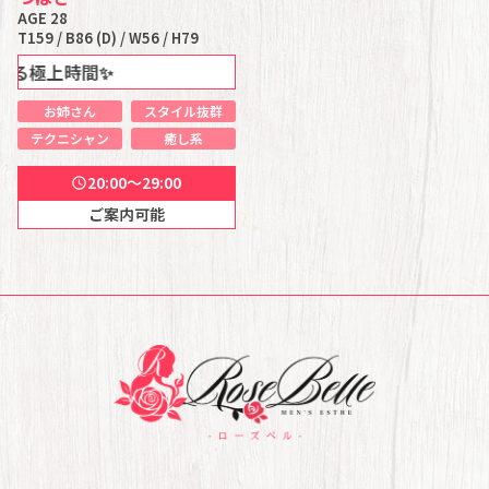
AGE 28
T159 / B86 (D) / W56 / H79
上時間✨
お姉さん
スタイル抜群
テクニシャン
癒し系
20:00～29:00
schedule
ご案内可能