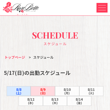
SCHEDULE
スケジュール
トップページ
>
スケジュール
5/17(日)の出勤スケジュール
8/8
8/9
8/10
8/11
(土)
(日)
(月)
(火)
8/12
8/13
8/14
(水)
(木)
(金)