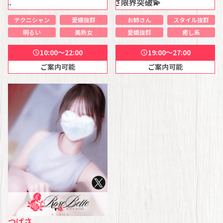
極施術×癒しの可愛さ限界突破💫
テクニシャン
愛嬌抜群
お姉さん
スタイル抜群
明るい
美熟女
愛嬌抜群
癒し系
10:00～22:00
19:00～27:00
schedule
schedule
ご案内可能
ご案内可能
つばさ