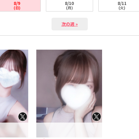
8/9
8/10
8/11
(日)
(月)
(火)
次の週 »