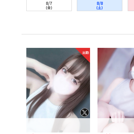
8/7
8/8
(金)
(土)
出勤