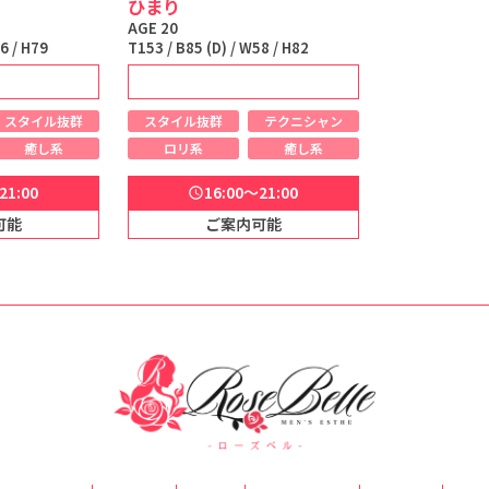
ひまり
AGE 20
6 / H79
T153 / B85 (D) / W58 / H82
スタイル抜群
スタイル抜群
テクニシャン
癒し系
ロリ系
癒し系
21:00
16:00～21:00
schedule
可能
ご案内可能