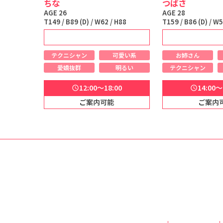
ちな
つばさ
AGE 26
AGE 28
T149 / B89 (D) / W62 / H88
T159 / B86 (D) / W5
れる美×癒しの極み施術...✨️
テクニシャン
可愛い系
お姉さん
愛嬌抜群
明るい
テクニシャン
12:00～18:00
14:00～
schedule
schedule
ご案内可能
ご案内