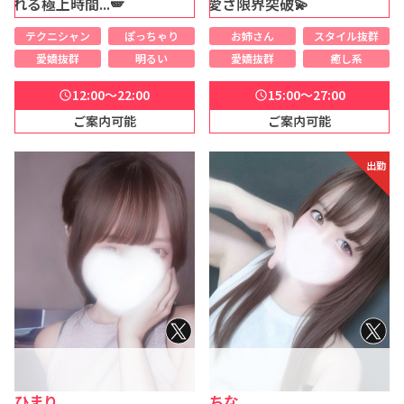
る極上時間...🪽
極施術×癒しの可愛さ限界突破💫
テクニシャン
ぽっちゃり
お姉さん
スタイル抜群
愛嬌抜群
明るい
愛嬌抜群
癒し系
12:00～22:00
15:00～27:00
schedule
schedule
ご案内可能
ご案内可能
出勤
ひまり
ちな