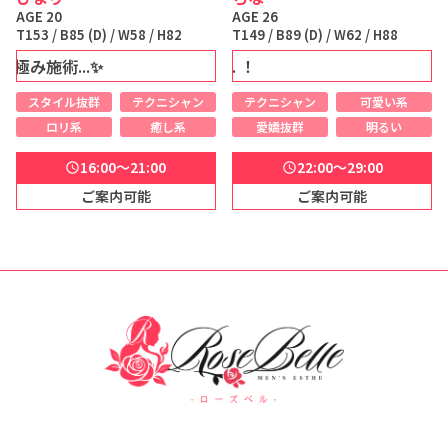
AGE 20
AGE 26
T153 / B85 (D) / W58 / H82
T149 / B89 (D) / W62 / H88
施術...✨️
姉Kawaii 沼注意 ... ！
スタイル抜群
テクニシャン
テクニシャン
可愛い系
ロリ系
癒し系
愛嬌抜群
明るい
16:00～21:00
22:00～29:00
schedule
schedule
ご案内可能
ご案内可能